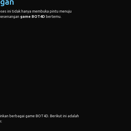
ngan
oses ini tidak hanya membuka pintu menuju
kesenangan
game BOT4D
bertemu.
nkan berbagai game BOT4D. Berikut ini adalah
n: