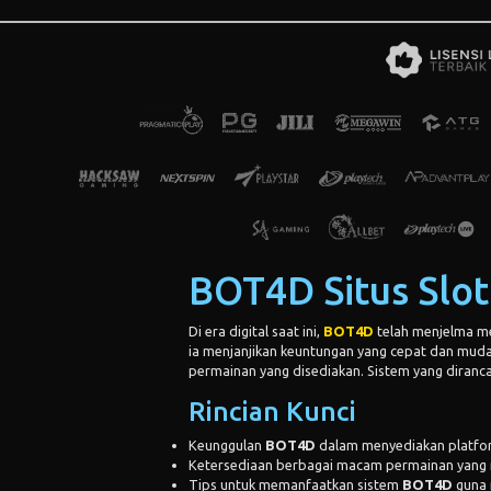
BOT4D Situs Slot
Di era digital saat ini,
BOT4D
telah menjelma men
ia menjanjikan keuntungan yang cepat dan muda
permainan yang disediakan. Sistem yang diran
Rincian Kunci
Keunggulan
BOT4D
dalam menyediakan platfor
Ketersediaan berbagai macam permainan yang m
Tips untuk memanfaatkan sistem
BOT4D
guna 