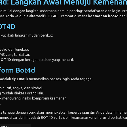
t4d: Langkah Awal Menuju Kemena
dimulai dengan langkah sederhana namun penting: pendaftaran dan login. Pr
ses Anda ke dunia alternatif BOT4D—tempat di mana
keamanan bot4d
dan 
BOT4D
kup ikuti langkah mudah berikut:
valid dan lengkap.
SMS yang terdaftar.
BOT4D
dengan beragam pilihan yang menarik.
tform Bot4d
 adalah tips untuk memastikan proses login Anda terjaga:
n huruf, angka, dan simbol.
 mudah diakses orang lain.
uk mengurangi risiko kompromi keamanan.
.
a terjaga dengan baik akan meningkatkan kepercayaan diri Anda dalam memai
 mendaftar dan masuk di BOT4D serta poin keamanan yang harus diperhatika
manan