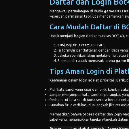
Daftar dan Login Bo
Mengawali petualangan di dunia
game BOT4D
keseruan permainan tapi juga mengamankan ak
Cara Mudah Daftar di 
Untuk menjadi bagian dari komunitas BOT4D, cu
Kunjungi situs resmi BOT4D.
Isi formulir pendaftaran dengan data yang 
Lakukan verifikasi akun melalui email atau 
Siapkan diri untuk memasuki arena
game 
Tips Aman Login di Pla
Keamanan dalam login adalah prioritas. Berikut
Pilih kata sandi yang
kuat
dan
unik
, kombinasika
Jangan menyimpan kata sandi di perangkat yang
Perbaharui kata sandi Anda secara berkala unt
Gunakan fitur verifikasi dua langkah jika tersedia
Memastikan bahwa proses daftar dan login And
tabel yang menunjukkan langkah-langkah dalam
Proses
Langkah-Langkah
Aspek Kea