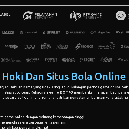
 Hoki Dan Situs Bola Online
jadi sebuah nama yang tidak asing lagi di kalangan pecinta game online. Seb
h, alias auto cuan. Kehadiran
game BOT4D
memberikan harapan bagi para 
cang secara adil dan menarik menghadirkan pengalaman bermain yang tidak h
m game online dengan peluang kemenangan tinggi.
emenuhi selera berbagai jenis pemain.
meraih keuntungan maksimal.