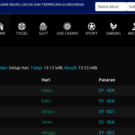
PALING GACOR DAN TERPERCAYA DI INDONESIA
SELAMAT DATANG DI BO
ME
TOGEL
SLOT
LIVE CASINO
SPORT
SABUNG
ARC
 Hari:
Setiap Hari
, Tutup:
13:15 WIB
, Result:
13:55 WIB
Hari
Pasaran
Kamis
SY - 829
Rabu
SY - 828
Selasa
SY - 827
Senin
SY - 826
Minggu
SY - 825