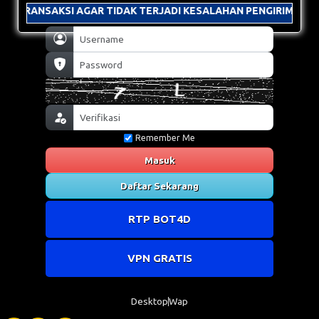
 AGAR TIDAK TERJADI KESALAHAN PENGIRIMAN & GUNAKAN NO
Remember Me
Masuk
Daftar Sekarang
RTP BOT4D
VPN GRATIS
Desktop
Wap