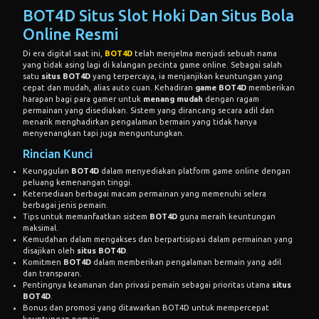
BOT4D Situs Slot Hoki Dan Situs Bola
Online Resmi
Di era digital saat ini,
BOT4D
telah menjelma menjadi sebuah nama
yang tidak asing lagi di kalangan pecinta game online. Sebagai salah
satu
situs BOT4D
yang terpercaya, ia menjanjikan keuntungan yang
cepat dan mudah, alias auto cuan. Kehadiran
game BOT4D
memberikan
harapan bagi para gamer untuk
menang mudah
dengan ragam
permainan yang disediakan. Sistem yang dirancang secara adil dan
menarik menghadirkan pengalaman bermain yang tidak hanya
menyenangkan tapi juga menguntungkan.
Rincian Kunci
Keunggulan
BOT4D
dalam menyediakan platform game online dengan
peluang kemenangan tinggi.
Ketersediaan berbagai macam permainan yang memenuhi selera
berbagai jenis pemain.
Tips untuk memanfaatkan sistem
BOT4D
guna meraih keuntungan
maksimal.
Kemudahan dalam mengakses dan berpartisipasi dalam permainan yang
disajikan oleh
situs BOT4D
.
Komitmen
BOT4D
dalam memberikan pengalaman bermain yang adil
dan transparan.
Pentingnya keamanan dan privasi pemain sebagai prioritas utama
situs
BOT4D
.
Bonus dan promosi yang ditawarkan BOT4D untuk mempercepat
keuntungan pemain.