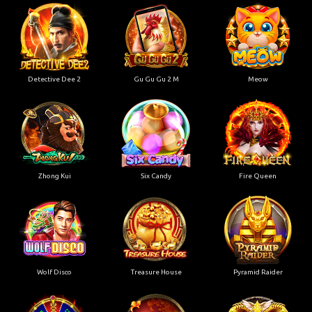
Detective Dee 2
Gu Gu Gu 2 M
Meow
Zhong Kui
Six Candy
Fire Queen
Wolf Disco
Treasure House
Pyramid Raider