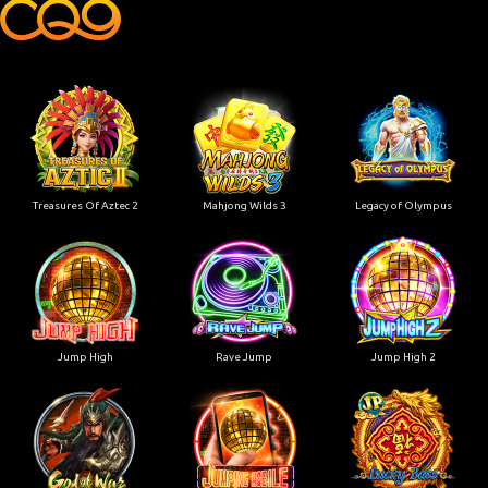
Treasures Of Aztec 2
Mahjong Wilds 3
Legacy of Olympus
Jump High
Rave Jump
Jump High 2