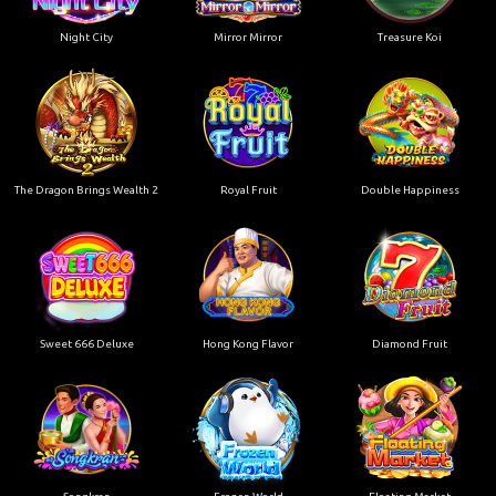
Night City
Mirror Mirror
Treasure Koi
The Dragon Brings Wealth 2
Royal Fruit
Double Happiness
Sweet 666 Deluxe
Hong Kong Flavor
Diamond Fruit