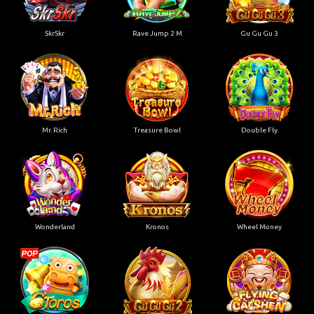
SkrSkr
Rave Jump 2 M
Gu Gu Gu 3
Mr. Rich
Treasure Bowl
Double Fly
Wonderland
Kronos
Wheel Money