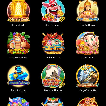
Greek Gods
Coin Spinner
Loy Krathong
King Kong Shake
Dollar Bomb
Ganesha Jr.
Aladdins lamp
Monster Hunter
King of Atlantis