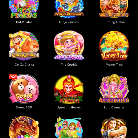
Hot Pinatas
Ninja Raccoon
Burning Xi-You
Oo Ga Cha Ka
The Cupids
Money Tree
Sweet POP
Uproar in Heaven
Lord Ganesha