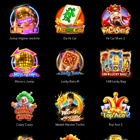
Jump Higher mobile
Da Fa Cai
Fa Cai Shen 2
Move n Jump
Lucky Bats M
168 Lucky Bag
Crazy Crazy
Watah Master Turbo
Top Ace 2