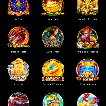
Hot Spin
Yuan Bao
Invincible Elephant
Dragon Heart
Wild Tarzan
Wukong & Peaches
Apsaras
Diamond Treasure
Fortune Totem