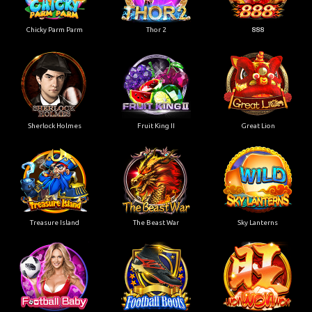
Chicky Parm Parm
Thor 2
888
Sherlock Holmes
Fruit King II
Great Lion
Treasure Island
The Beast War
Sky Lanterns