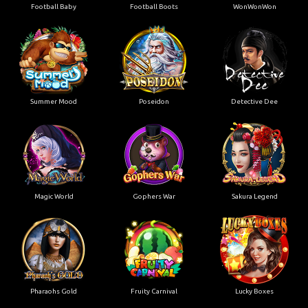
Football Baby
Football Boots
WonWonWon
Summer Mood
Poseidon
Detective Dee
Magic World
Gophers War
Sakura Legend
Pharaohs Gold
Fruity Carnival
Lucky Boxes