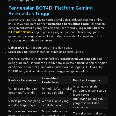
Pengenalan BOT4D: Platform Gaming
Berkualitas Tinggi
BOT4D
telah menjadi nama yang diakui dalam industri gaming online,
khususnya bagi para pencari
permainan berkualitas tinggi
. Dilengkapi
dengan antarmuka yang nyaman dan user-friendly,
login BOT4D
serta
DAFTAR BOT4D
menjadi proses yang mudah dan efisien bagi para
gamer yang mengutamakan kemudahan akses dan kecepatan untuk
langsung terjun dalam permainan.
Daftar BOT4D
: Prosedur sederhana dan cepat
Login BOT4D
: Akses instan ke dunia game berkualitas
Platform gaming BOT4D memfasilitasi
pendaftaran yang mudah
bagi
pengguna baru, mendorong lebih banyak pemain untuk menjadi bagian
dari komunitas mereka. Berikut adalah alasan mengapa SITUS 4D Slot
BOT4D sangat diminati oleh para penggemar game online:
Kemudahan
Kualitas Permainan
Fasilitas Pengguna
Pendaftaran
Antarmuka ramah
Variasi game dengan
Formulir daftar singkat
pengguna untuk semua
desain grafis terkini
dan mudah diisi
level gamer
Dukungan pelanggan
Sistem permainan yang
Verifikasi akun yang
yang responsif dan
adil dan terpercaya
cepat dan aman
membantu
Pengalaman bermain
Tanpa perlu langkah
Transaksi finansial yang
yang intens dan
yang rumit untuk