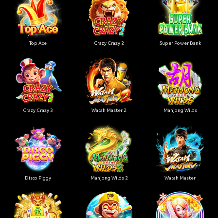
Top Ace
Crazy Crazy 2
Super Power Bank
Crazy Crazy 3
Watah Master 2
Mahjong Wilds
Disco Piggy
Mahjong Wilds 2
Watah Master