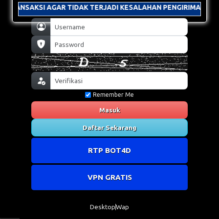
 TIDAK TERJADI KESALAHAN PENGIRIMAN & GUNAKAN NOMINAL 
Remember Me
Masuk
Daftar Sekarang
RTP BOT4D
VPN GRATIS
Desktop
Wap