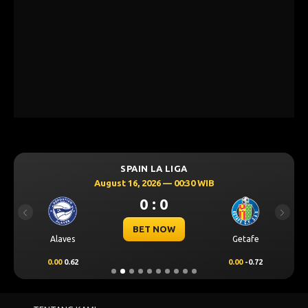
SPAIN LA LIGA
August 16, 2026 — 00:30 WIB
0 : 0
Previous
Next
BET NOW
Alaves
Getafe
0.00
0.62
0.00
-0.72