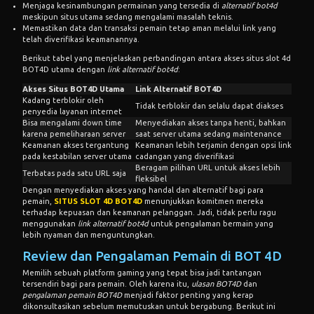
Menjaga kesinambungan permainan yang tersedia di
alternatif bot4d
meskipun situs utama sedang mengalami masalah teknis.
Memastikan data dan transaksi pemain tetap aman melalui link yang
telah diverifikasi keamanannya.
Berikut tabel yang menjelaskan perbandingan antara akses situs slot 4d
BOT4D utama dengan
link alternatif bot4d
:
Akses Situs BOT4D Utama
Link Alternatif BOT4D
Kadang terblokir oleh
Tidak terblokir dan selalu dapat diakses
penyedia layanan internet
Bisa mengalami down time
Menyediakan akses tanpa henti, bahkan
karena pemeliharaan server
saat server utama sedang maintenance
Keamanan akses tergantung
Keamanan lebih terjamin dengan opsi link
pada kestabilan server utama
cadangan yang diverifikasi
Beragam pilihan URL untuk akses lebih
Terbatas pada satu URL saja
fleksibel
Dengan menyediakan akses yang handal dan alternatif bagi para
pemain,
SITUS SLOT 4D BOT4D
menunjukkan komitmen mereka
terhadap kepuasan dan keamanan pelanggan. Jadi, tidak perlu ragu
menggunakan
link alternatif bot4d
untuk pengalaman bermain yang
lebih nyaman dan menguntungkan.
Review dan Pengalaman Pemain di BOT 4D
Memilih sebuah platform gaming yang tepat bisa jadi tantangan
tersendiri bagi para pemain. Oleh karena itu,
ulasan BOT4D
dan
pengalaman pemain BOT4D
menjadi faktor penting yang kerap
dikonsultasikan sebelum memutuskan untuk bergabung. Berikut ini