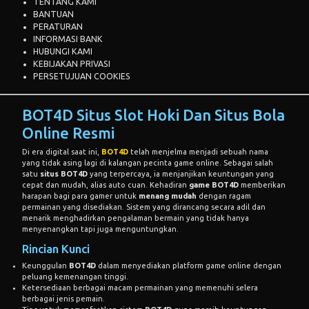
TENTANG KAMI
BANTUAN
PERATURAN
INFORMASI BANK
HUBUNGI KAMI
KEBIJAKAN PRIVASI
PERSETUJUAN COOKIES
BOT4D Situs Slot Hoki Dan Situs Bola
Online Resmi
Di era digital saat ini,
BOT4D
telah menjelma menjadi sebuah nama
yang tidak asing lagi di kalangan pecinta game online. Sebagai salah
satu
situs BOT4D
yang terpercaya, ia menjanjikan keuntungan yang
cepat dan mudah, alias auto cuan. Kehadiran
game BOT4D
memberikan
harapan bagi para gamer untuk
menang mudah
dengan ragam
permainan yang disediakan. Sistem yang dirancang secara adil dan
menarik menghadirkan pengalaman bermain yang tidak hanya
menyenangkan tapi juga menguntungkan.
Rincian Kunci
Keunggulan
BOT4D
dalam menyediakan platform game online dengan
peluang kemenangan tinggi.
Ketersediaan berbagai macam permainan yang memenuhi selera
berbagai jenis pemain.