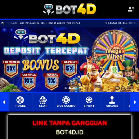
TERPERCAYA DI INDONESIA
SELAMAT DATANG DI BOT4D SITUS GAME PALING GACOR DAN 
TOGEL
SLOT
LIVE CASINO
SPORT
ARCADE
SABU
LINK TANPA GANGGUAN
BOT4D.ID