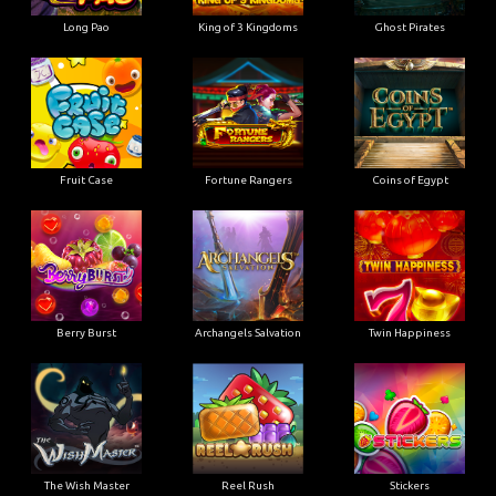
Long Pao
King of 3 Kingdoms
Ghost Pirates
Fruit Case
Fortune Rangers
Coins of Egypt
Berry Burst
Archangels Salvation
Twin Happiness
The Wish Master
Reel Rush
Stickers