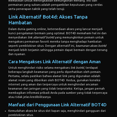
mematikan untuk meningkatkan kemungkinan menang. Inti dari
permainan yang sukses adalah pengambilan keputusan yang cerdas
serta penerapan taktik yang telah teruji.
Link Alternatif Bot4d: Akses Tanpa
Hambatan
Dalam dunia gaming online, ketersediaan akses yang lancar menjadi
kunci pengalaman bermain yang optimal. BOT4D memahami hal ini dan
menyediakan
link alternatif bot4d
yang memungkinkan pemain untuk
mengakses permainan favorit mereka tanpa menghadapi hambatan
seperti pemblokiran situs. Dengan alternatif ini,
keamanan akses bot4d
menjadi lebih terjamin sehingga pemain dapat bermain dengan tenang
dan nyaman.
Cara Mengakses Link Alternatif dengan Aman
Untuk menghindari risiko selama mengakses
link bot4d
, terdapat
beberapa langkah keamanan yang perlu diperhatikan oleh pemain.
Pertama, selalu pastikan bahwa alamat link yang digunakan adalah
alamat resmi yang diberikan oleh BOT4D. Kedua, gunakan koneksi
internet yang aman dan terpercaya untuk menghindari ancaman
keamanan dari jaringan yang tidak terproteksi. Ketiga, jangan pernah
membagikan informasi pribadi Anda pada sumber yang tidak terpercaya
atau tidak jelas kredibilitasnya.
Manfaat dari Penggunaan Link Alternatif BOT4D
Kemudahan akses ke situs slot kapan saja, menghindari gangguan dari
pemblokiran situs.