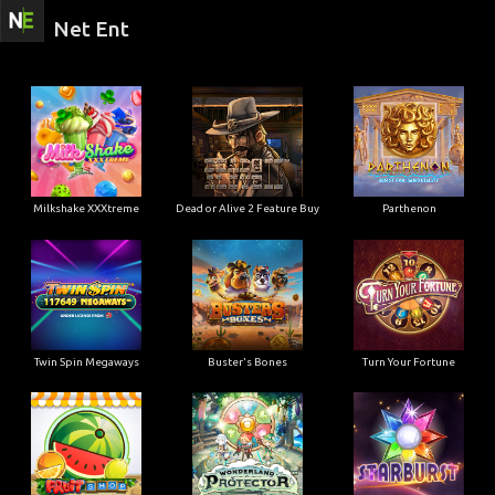
Net Ent
Milkshake XXXtreme
Dead or Alive 2 Feature Buy
Parthenon
Twin Spin Megaways
Buster's Bones
Turn Your Fortune