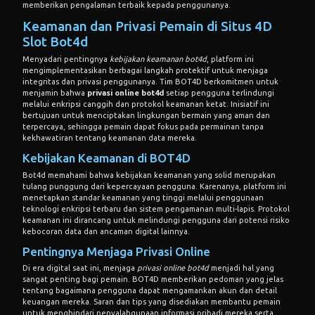
memberikan pengalaman terbaik kepada penggunanya.
Keamanan dan Privasi Pemain di Situs 4D
Slot Bot4d
Menyadari pentingnya
kebijakan keamanan bot4d
, platform ini
mengimplementasikan berbagai langkah protektif untuk menjaga
integritas dan privasi penggunanya. Tim BOT4D berkomitmen untuk
menjamin bahwa
privasi online bot4d
setiap pengguna terlindungi
melalui enkripsi canggih dan protokol keamanan ketat. Inisiatif ini
bertujuan untuk menciptakan lingkungan bermain yang aman dan
terpercaya, sehingga pemain dapat fokus pada permainan tanpa
kekhawatiran tentang keamanan data mereka.
Kebijakan Keamanan di BOT4D
Bot4d memahami bahwa kebijakan keamanan yang solid merupakan
tulang punggung dari kepercayaan pengguna. Karenanya, platform ini
menetapkan standar keamanan yang tinggi melalui penggunaan
teknologi enkripsi terbaru dan sistem pengamanan multi-lapis. Protokol
keamanan ini dirancang untuk melindungi pengguna dari potensi risiko
kebocoran data dan ancaman digital lainnya.
Pentingnya Menjaga Privasi Online
Di era digital saat ini, menjaga
privasi online bot4d
menjadi hal yang
sangat penting bagi pemain. BOT4D memberikan pedoman yang jelas
tentang bagaimana pengguna dapat mengamankan akun dan detail
keuangan mereka. Saran dan tips yang disediakan membantu pemain
untuk menghindari penyalahgunaan informasi pribadi mereka serta